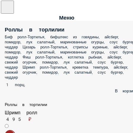
Меню
Роллы в торлилии
Биф ролл-Тортилья, бифштекс из говядины, айсберг,
помидор, лук салатный, маринованные огурцы, соус бурге
чеддер Цезарь ролл-Тортилья, стрипсы куриные, айсберг,
помидор, лук салатный, маринованные огурцы, соус бурге
чеддер Фиш ролл-Тортилья, котлетка рыбная, айсберг,
свежий огурчик, помидор, лук салатный, соус бургер,
чеддер Шримп ролл-Тортилья, креветка темпура, айсберг,
свежий огурчик, помидор, лук салатный, соус бургер,
чеддер
1 порц.
В корзи
Роллы в тортилии
Шримп ролл
495 ₽