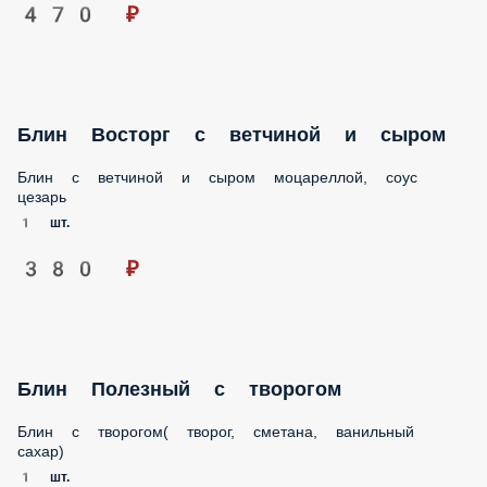
Блин Царский с красной икрой
Блин с красной икрой
1 шт.
640 ₽
Блин по деревенски с капустой и яйцом
Блин с капустой и яйцом( капуста, яйцо куриное, соль,
перец)
1 шт.
240 ₽