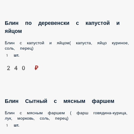
Блин Золотая рыбка
Блин, сыр творожный, укроп, сливки, с.с. форель
1 шт.
570 ₽
Блин Жульен с курицей и грибами в
сливочном соусе
Куриное филе, лук, шампиньоны, сливки, сметана,
блинчик
1 шт.
390 ₽