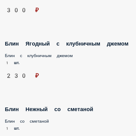
Блин Сытный с мясным фаршем
Блин с мясным фаршем ( фарш говядина-курица, лук,
морковь, соль, перец)
1 шт.
470 ₽
Блин Восторг с ветчиной и сыром
Блин с ветчиной и сыром моцареллой, соус цезарь
1 шт.
380 ₽