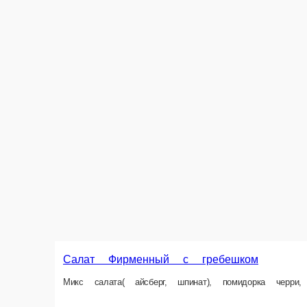
Салат Фирменный с гребешком
Микс салата( айсберг, шпинат), помидорка черри