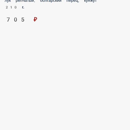
ТЕМПОНЬЯКИ С КУРИЦЕЙ
Рис, японский омлет, куриное филе, перец
болгарский, лук репчатый, кунжут
210 г.
470 ₽
ТЕМПОНЬЯКИ С МОРЕПРОДУКТАМИ
Рис, японский омлет, кальмар, креветка, лосось,
лук репчатый, болгарский перец, кунжут
210 г.
705 ₽