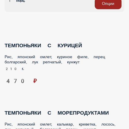
ЛАПША УДОН
Удон с курицей: Лапша пшеничная, перец
болгарский, лук репчатый, куриное филе, кунжут,
морковь, соус терияки Удон с морепродуктами:
Лосось, креветка королевская , кальмар , лук
репчатый, лапша пшеничная, перец болгарский,
кунжут, морковь, соус терияки Пряный удон с
курицей: Лапша пшеничная, перец болгарский, лук
репчатый, куриное филе, кунжут, морковь, соус
пряный Сливочный удон с морепродуктами: Лосось,
креветка королевская , кальмар , лук репчатый,
лапша пшеничная, перец болгарский, кунжут,
морковь, сливки Сливочный удон с курицей:
Лапша пшеничная, перец болгарский, лук репчатый,
куриное филе, кунжут, морковь, сливки
1 порц.
Опции