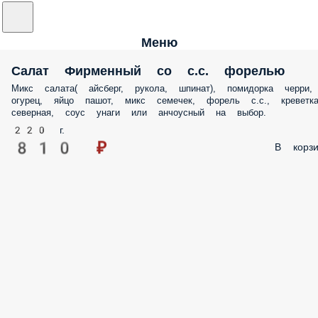
Меню
Салат Фирменный со с.с. форелью
Микс салата( айсберг, рукола, шпинат), помидорка черр
огурец, яйцо пашот, микс семечек, форель с.с.,
креветка северная, соус унаги или анчоусный на выбо
220 г.
810 ₽
В корзи