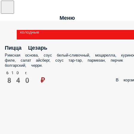
Меню
холодные
Пицца Цезарь
Римская основа, соус белый-сливочный, моцарелла, курино
филе, салат айсберг, соус тар-тар, пармезан, перчик
болгарский, черри.
610 г.
840 ₽
В корзи